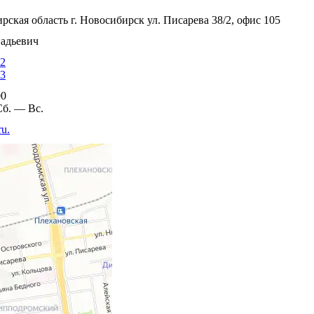
ская область г. Новосибирск ул. Писарева 38/2, офис 105
надьевич
32
83
00
б. — Вс.
ru.