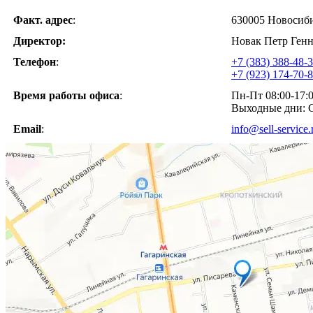
Факт. адрес
:
630005 Новосибир
Директор:
Новак Петр Ген
Телефон
:
+7 (383) 388-48-
+7 (923) 174-70-
Время работы офиса
:
Пн-Пт 08:00-17:
Выходные дни: С
Email
:
info@sell-service.