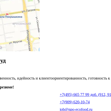
уд
венность, идейность и клиентоориентированность, готовность 
 резюме!
+7(495) 665 77 99 доб. (912, 91
+7(909) 620-10-74
job@npo-ecofood.ru