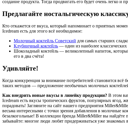
создание продукта. Тогда продвигать его будет очень легко и п
Предлагайте ностальгическую классик
Кто откажется от вкуса, который напоминает о приятных моме
Icedream есть для этого всё необходимое:
Молочный коктейль Советский
для самых старших сладко
Клубничный коктейль
— один из наиболее классических 
Шоколадный коктейль — великолепный напиток, который
его в два счёта!
Удивляйте!
Когда конкуренция за внимание потребителей становится всё б
таких методов — предложение необычных молочных коктейлей 
Как внедрить новые вкусы в линейку продукции?
В этом ва
Icedream есть вкусы тропических фруктов, популярных ягод, жв
порадовать! Загляните на сайт нашего предприятия Miller&Mill
весьма интересными с точки зрения добавления в молочные ко
безалкогольные! В коллекции бренда Miller&Miller вы найдёте
забывайте: многие люди любят придерживаться уже знакомых 