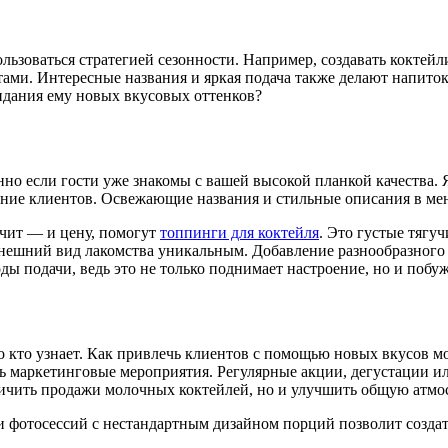
ьзоваться стратегией сезонности. Например, создавать коктейли
тами. Интересные названия и яркая подача также делают напит
идания ему новых вкусовых оттенков?
нно если гости уже знакомы с вашей высокой планкой качества.
ние клиентов. Освежающие названия и стильные описания в ме
ачит — и цену, помогут
топпинги для коктейля
. Это густые тягу
нешний вид лакомства уникальным. Добавление разнообразного 
ды подачи, ведь это не только поднимает настроение, но и побу
ло кто узнает. Как привлечь клиентов с помощью новых вкусов
ать маркетинговые мероприятия. Регулярные акции, дегустации 
личить продажи молочных коктейлей, но и улучшить общую атмо
ли фотосессий с нестандартным дизайном порций позволит созд