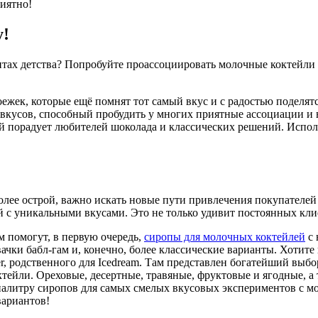
риятно!
у!
нтах детства? Попробуйте проассоциировать молочные коктейли 
ежек, которые ещё помнят тот самый вкус и с радостью поделя
вкусов, способный пробудить у многих приятные ассоциации и
 порадует любителей шоколада и классических решений. Испо
олее острой, важно искать новые пути привлечения покупателей
с уникальными вкусами. Это не только удивит постоянных клие
м помогут, в первую очередь,
сиропы для молочных коктейлей
c 
ачки бабл-гам и, конечно, более классические варианты. Хотите
er, родственного для Icedream. Там представлен богатейший выб
ктейли. Ореховые, десертные, травяные, фруктовые и ягодные,
 палитру сиропов для самых смелых вкусовых экспериментов с м
вариантов!