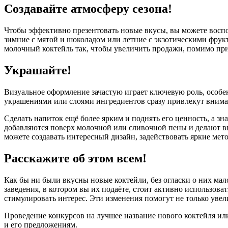
Создавайте атмосферу сезона!
Чтобы эффективно презентовать новые вкусы, вы можете воспол
зимние с мятой и шоколадом или летние с экзотическими фрук
молочный коктейль так, чтобы увеличить продажи, помимо пр
Украшайте!
Визуальное оформление зачастую играет ключевую роль, особе
украшениями или слоями ингредиентов сразу привлекут внима
Сделать напиток ещё более ярким и поднять его ценность, а зн
добавляются поверх молочной или сливочной пены и делают в
можете создавать интересный дизайн, задействовать яркие мето
Расскажите об этом всем!
Как бы ни были вкусны новые коктейли, без огласки о них ма
заведения, в котором вы их подаёте, стоит активно использов
стимулировать интерес. Эти изменения помогут не только уве
Проведение конкурсов на лучшее название нового коктейля и
и его предложениям.