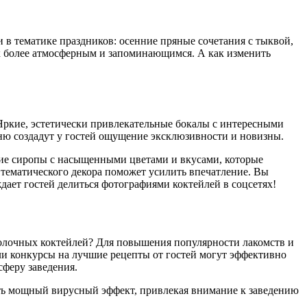
 в тематике праздников: осенние пряные сочетания с тыквой,
ок более атмосферным и запоминающимся. А как изменить
 Яркие, эстетически привлекательные бокалы с интересными
ню создадут у гостей ощущение эксклюзивности и новизны.
чие сиропы с насыщенными цветами и вкусами, которые
тематического декора поможет усилить впечатление. Вы
ждает гостей делиться фотографиями коктейлей в соцсетях!
 молочных коктейлей? Для повышения популярности лакомств и
или конкурсы на лучшие рецепты от гостей могут эффективно
сферу заведения.
ать мощный вирусный эффект, привлекая внимание к заведению