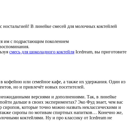
с ностальгией! В линейке смесей для молочных коктейлей
тся им с подрастающим поколением
 воспоминания.
льзуя
смесь для шоколадного коктейля
Icedream, вы приготовите
 в кофейню или семейное кафе, а также их удержания. Один из
нтов, но и привлечёт новых посетителей.
неожиданными версиями и дополнениями. Так, в линейке
 пойти дальше в своих экспериментах? Эко Фуд знает, чем вас
ор сиропов, которые точно можно назвать неклассическими и
 а также сиропы по мотивам спиртных напитков… Конечно же,
олочными коктейлями. Ну и про классику от Icedream не